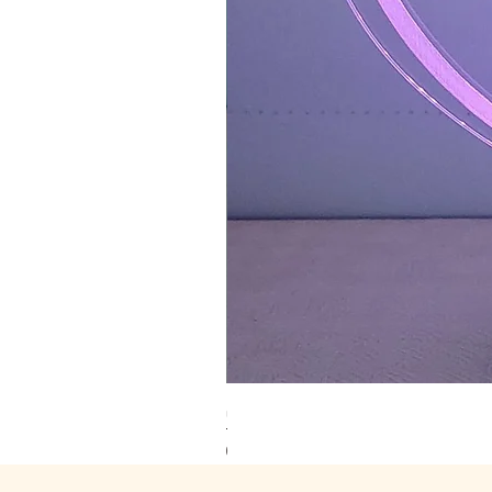
מנורת לד תינוק.ת 1
מחיר