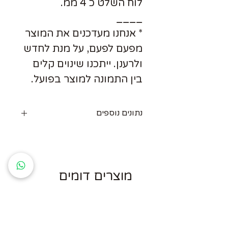
לוח השלט כ 4 ממ.
____
* אנחנו מעדכנים את המוצר
מפעם לפעם, על מנת לחדש
ולרענן. ייתכנו שינוים קלים
בין התמונה למוצר בפועל.
נתונים נוספים
בסיס תאורת הלד:
מפסק מגע על הבסיס לשליטה בצבעים
וכיבוי/הדלקה.
אפשרות הפעלה עם סוללות
AA או עם
מוצרים דומים
מטען טלפון רגיל.
(כבל טעינה כלול. סוללות ו/או מטען לא
כלול.)
שלט (כולל סוללה) לשליטה על הצבעים.