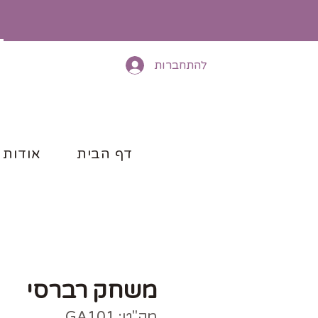
להתחברות
דף הבית
אודות
משחק רברסי
מק"ט: GA101