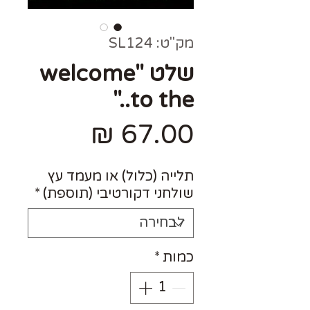
מק"ט: SL124
שלט "welcome
to the.."
מחיר
תלייה (כלול) או מעמד עץ
שולחני דקורטיבי (תוספת)
*
כמות
*