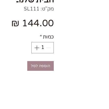
מק"ט: SL111
מחי
כמות
*
הוספה לסל