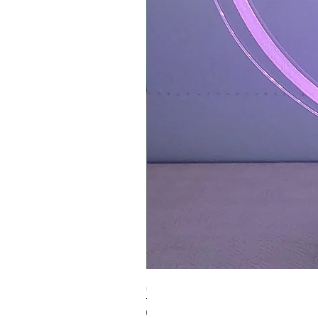
מנורת לד תינוק.ת 1
מחיר