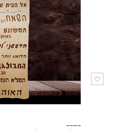
ר
____